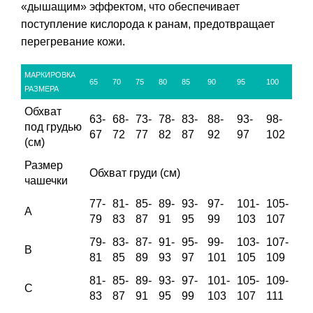
«дышащим» эффектом, что обеспечивает
поступление кислорода к ранам, предотвращает
перегревание кожи.
МАРКИРОВКА
65
70
75
80
85
90
95
100
РАЗМЕРА
Обхват
63-
68-
73-
78-
83-
88-
93-
98-
под грудью
67
72
77
82
87
92
97
102
(см)
Размер
Обхват груди (см)
чашечки
77-
81-
85-
89-
93-
97-
101-
105-
A
79
83
87
91
95
99
103
107
79-
83-
87-
91-
95-
99-
103-
107-
B
81
85
89
93
97
101
105
109
81-
85-
89-
93-
97-
101-
105-
109-
C
83
87
91
95
99
103
107
111