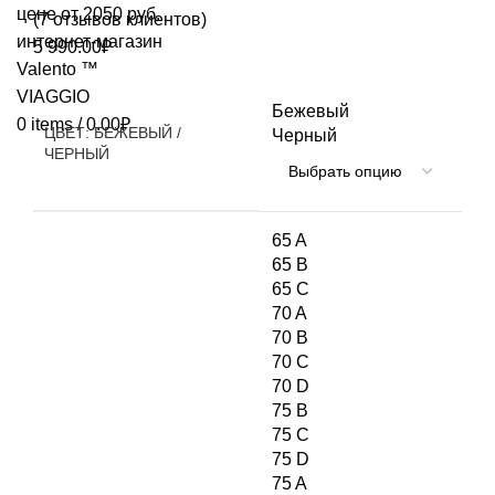
(
7
отзывов клиентов)
5 990.00
₽
Бежевый
0
items
/
0.00
₽
ЦВЕТ: БЕЖЕВЫЙ /
Черный
ЧЕРНЫЙ
65 A
65 B
65 C
70 A
70 B
70 C
70 D
75 B
75 C
75 D
75 A