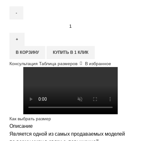
Количество
товара
Бюстгальтер
компрессионный
В КОРЗИНУ
КУПИТЬ В 1 КЛИК
с
формованной
Консультация
Таблица размеров
В избранное
чашкой
и
съемной
лентой
Как выбрать размер
Описание
Является одной из самых продаваемых моделей