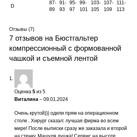
87-
91-
95-
99-
103-
107-
111-
D
89
93
97
101
105
109
113
Отзывы (7)
7 отзывов на
Бюстгальтер
компрессионный с формованной
чашкой и съемной лентой
Оценка
5
из 5
Виталина
–
09.01.2024
Очень крутой))) одели прям на операционном
столе . Хирург сказал: лучшая фирма во всем
мире! После выписки сразу же заказала и второй
на стенку. Машуля душка! Сервис на высоте .