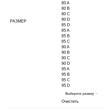
80 A
80 B
80 C
80 D
РАЗМЕР
85 D
85 A
85 B
85 C
90 A
90 B
90 C
90 D
95 A
95 B
95 C
95 D
Очистить