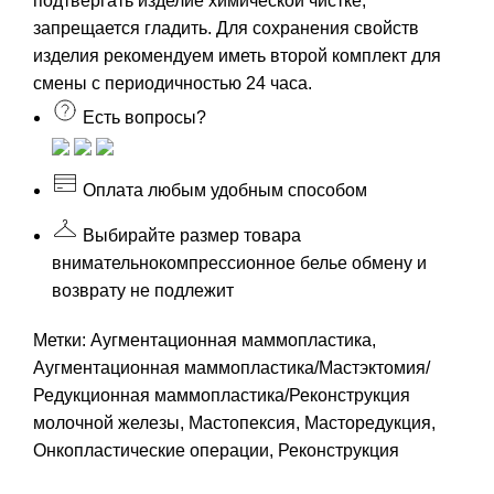
подтвергать изделие химической чистке,
запрещается гладить. Для сохранения свойств
изделия рекомендуем иметь второй комплект для
смены с периодичностью 24 часа.
Есть вопросы?
Оплата любым удобным способом
Выбирайте размер товара
внимательно
компрессионное белье обмену и
возврату не подлежит
Метки:
Аугментационная маммопластика
,
Аугментационная маммопластика/Мастэктомия/
Редукционная маммопластика/Реконструкция
молочной железы
,
Мастопексия
,
Масторедукция
,
Онкопластические операции
,
Реконструкция
лоскутами